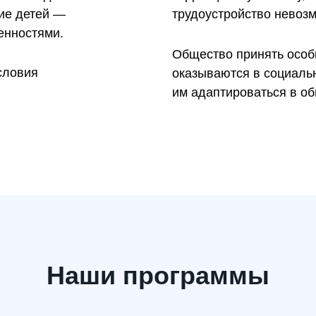
ие детей —
трудоустройство невоз
енностями.
Общество принять особы
словия
оказываются в социаль
им адаптироваться в об
Наши программы