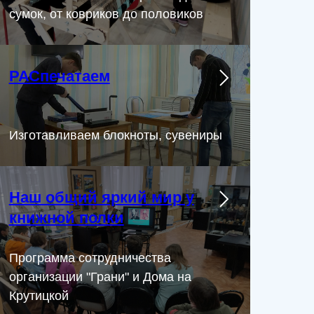
сумок, от ковриков до половиков
РАСпечатаем
Изготавливаем блокноты, сувениры
Наш общий яркий мир у
книжной полки
Программа сотрудничества
организации "Грани" и Дома на
Крутицкой