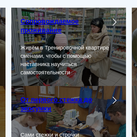
Сопровождаемое
проживание
Живём в Тренировочной квартире
сменами, чтобы с помощью
наставника научиться
самостоятельности
От первого стежка до
экосумки
Сами стежки и строчки