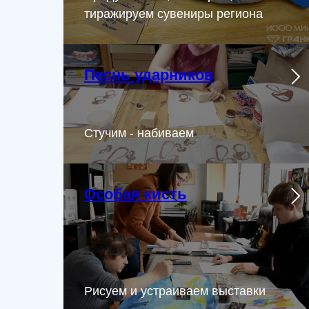
тиражируем сувениры региона
Песнь ударников
Стучим - набиваем
Особая кисть
Рисуем и устраиваем выставки