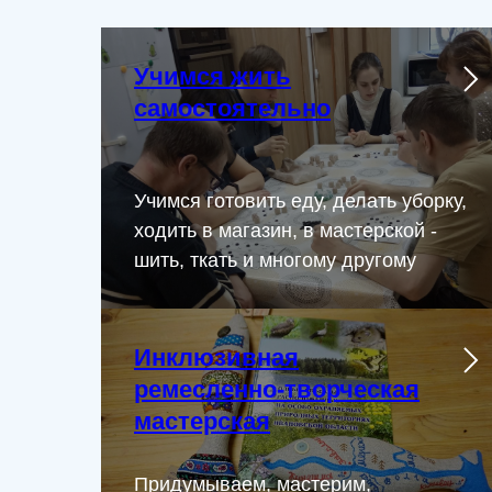
Учимся жить
самостоятельно
Учимся готовить еду, делать уборку,
ходить в магазин, в мастерской -
шить, ткать и многому другому
Инклюзивная
ремесленно-творческая
мастерская
Придумываем, мастерим,