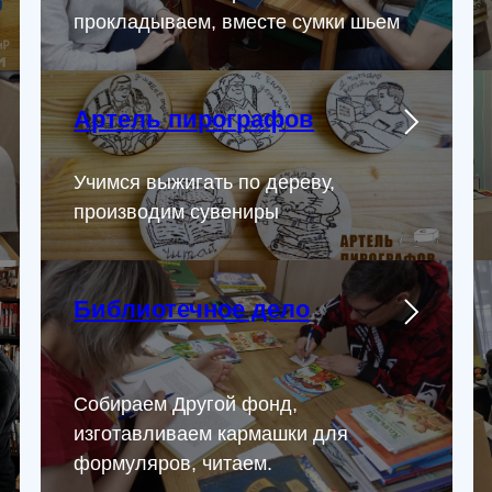
прокладываем, вместе сумки шьем
Артель пирографов
Учимся выжигать по дереву,
производим сувениры
Библиотечное дело
Собираем Другой фонд,
изготавливаем кармашки для
формуляров, читаем.