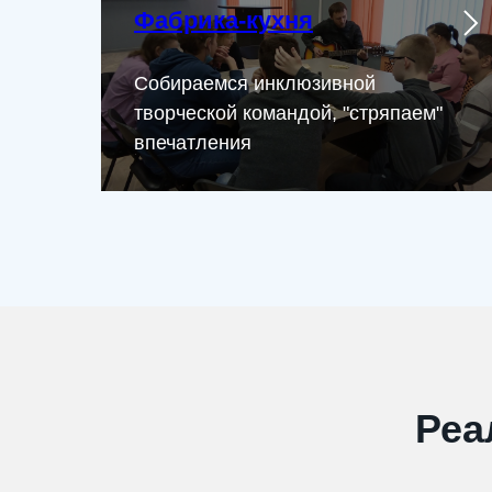
Фабрика-кухня
Собираемся инклюзивной
творческой командой, "стряпаем"
впечатления
Реа