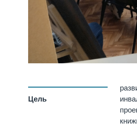
разв
Цель
инва
прое
книж