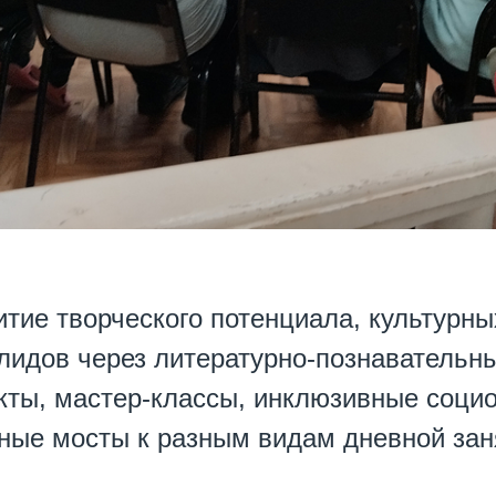
итие творческого потенциала, культурн
лидов через литературно-познавательн
кты, мастер-классы, инклюзивные соци
ные мосты к разным видам дневной зан