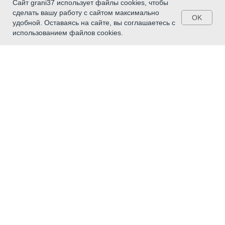
Сайт grani37 использует файлы cookies, чтобы
сделать вашу работу с сайтом максимально
OK
удобной. Оставаясь на сайте, вы соглашаетесь с
использованием файлов cookies.
Главное
Молодые инвалиды - малой
Родине
Сопровождаемое проживание
Поставщики социальных услуг
Новости
ИООО МИиР «ГРАНИ»
ОГРН 1143700001081
Программы
Помощь
РАСпечатаем
Волонтёрам