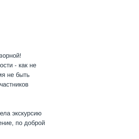
ворной!
сти - как не
мя не быть
частников
ела экскурсию
ение, по доброй