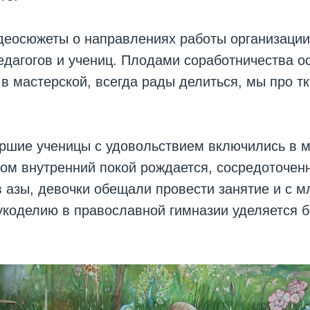
деосюжеты о направлениях работы организации
едагогов и учениц. Плодами соработничества 
 в мастерской, всегда рады делиться, мы про т
аршие ученицы с удовольствием включились в м
вом внутренний покой рождается, сосредоточен
 азы, девочки обещали провести занятие и с 
укоделию в православной гимназии уделяется 