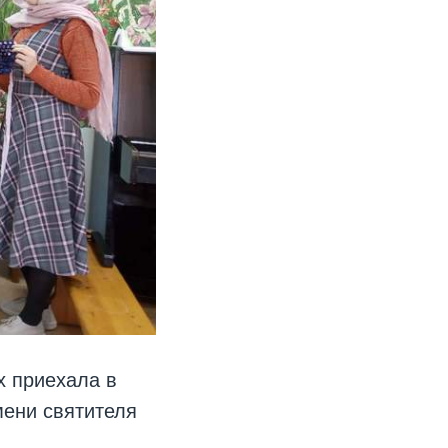
х приехала в
мени святителя