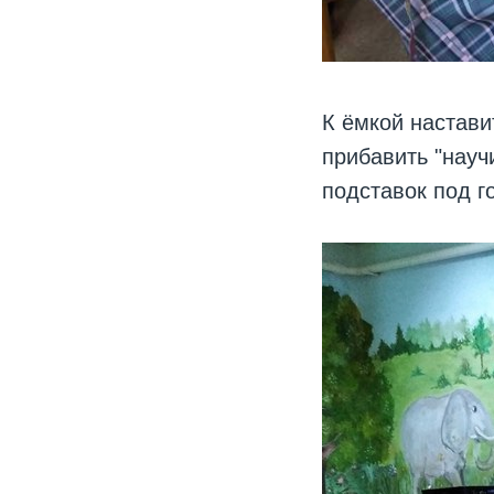
К ёмкой настави
прибавить "науч
подставок под го