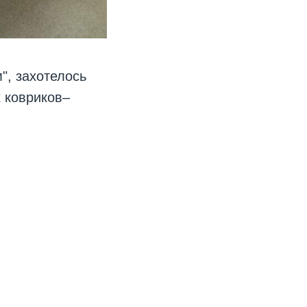
", захотелось
х ковриков–