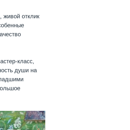
, живой отклик
особенные
качество
астер-класс,
ность души на
младшими
большое