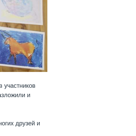
в участников
азложили и
ногих друзей и