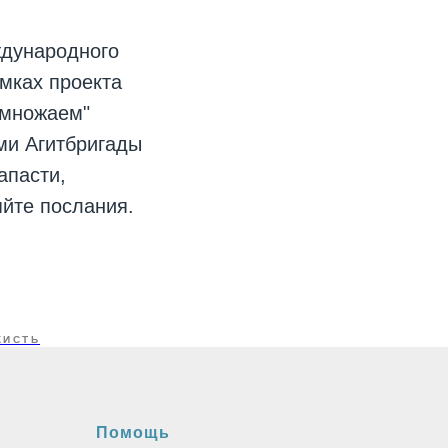
ждународного
амках проекта
умножаем"
ми Агитбригады
апасти,
яйте послания.
КИСТЬ
Помощь