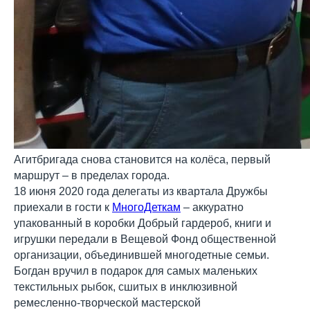
Агитбригада снова становится на колёса, первый
маршрут – в пределах города.
18 июня 2020 года делегаты из квартала Дружбы
приехали в гости к
МногоДеткам
– аккуратно
упакованный в коробки Добрый гардероб, книги и
игрушки передали в Вещевой Фонд общественной
организации, объединившей многодетные семьи.
Богдан вручил в подарок для самых маленьких
текстильных рыбок, сшитых в инклюзивной
ремесленно-творческой мастерской